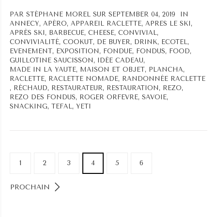
PAR
STÉPHANE MOREL
SUR SEPTEMBER 04, 2019 IN
ANNECY
,
APÉRO
,
APPAREIL RACLETTE
,
APRES LE SKI
,
APRÈS SKI
,
BARBECUE
,
CHEESE
,
CONVIVIAL
,
CONVIVIALITÉ
,
COOKUT
,
DE BUYER
,
DRINK
,
ECOTEL
,
EVENEMENT
,
EXPOSITION
,
FONDUE
,
FONDUS
,
FOOD
,
GUILLOTINE SAUCISSON
,
IDÉE CADEAU
,
MADE IN LA YAUTE
,
MAISON ET OBJET
,
PLANCHA
,
RACLETTE
,
RACLETTE NOMADE
,
RANDONNÉE RACLETTE
,
RÉCHAUD
,
RESTAURATEUR
,
RESTAURATION
,
REZO
,
REZO DES FONDUS
,
ROGER ORFEVRE
,
SAVOIE
,
SNACKING
,
TEFAL
,
YETI
1
2
3
4
5
6
PROCHAIN