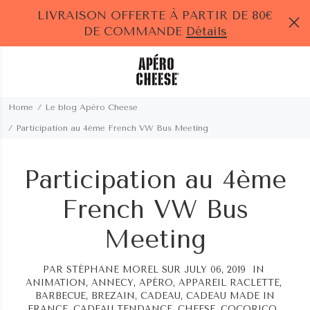
LIVRAISON OFFERTE À PARTIR DE 80€
DE COMMANDE
Détails
Home
Le blog Apéro Cheese
Participation au 4ème French VW Bus Meeting
Participation au 4ème
French VW Bus
Meeting
PAR
STÉPHANE MOREL
SUR JULY 06, 2019 IN
ANIMATION
,
ANNECY
,
APÉRO
,
APPAREIL RACLETTE
,
BARBECUE
,
BREZAIN
,
CADEAU
,
CADEAU MADE IN
FRANCE
,
CADEAU TENDANCE
,
CHEESE
,
COCORICO
,