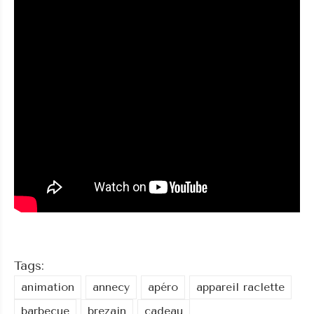
Tags:
animation
annecy
apéro
appareil raclette
barbecue
brezain
cadeau