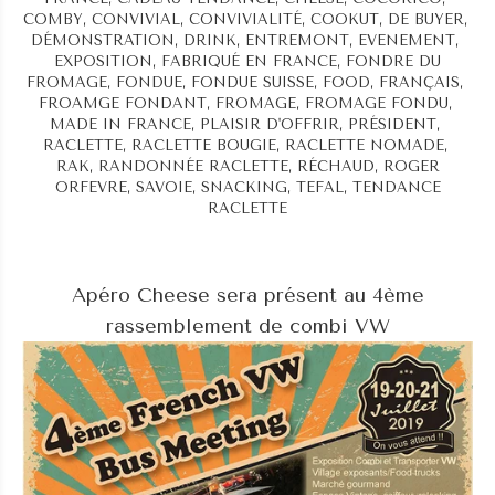
COMBY
,
CONVIVIAL
,
CONVIVIALITÉ
,
COOKUT
,
DE BUYER
,
DÉMONSTRATION
,
DRINK
,
ENTREMONT
,
EVENEMENT
,
EXPOSITION
,
FABRIQUÉ EN FRANCE
,
FONDRE DU
FROMAGE
,
FONDUE
,
FONDUE SUISSE
,
FOOD
,
FRANÇAIS
,
FROAMGE FONDANT
,
FROMAGE
,
FROMAGE FONDU
,
MADE IN FRANCE
,
PLAISIR D'OFFRIR
,
PRÉSIDENT
,
RACLETTE
,
RACLETTE BOUGIE
,
RACLETTE NOMADE
,
RAK
,
RANDONNÉE RACLETTE
,
RÉCHAUD
,
ROGER
ORFEVRE
,
SAVOIE
,
SNACKING
,
TEFAL
,
TENDANCE
RACLETTE
Apéro Cheese
sera présent au 4ème
rassemblement de
combi VW